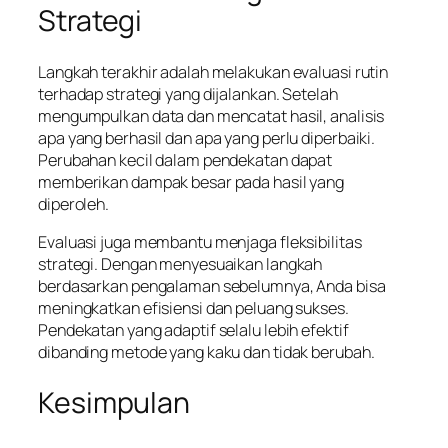
Strategi
Langkah terakhir adalah melakukan evaluasi rutin
terhadap strategi yang dijalankan. Setelah
mengumpulkan data dan mencatat hasil, analisis
apa yang berhasil dan apa yang perlu diperbaiki.
Perubahan kecil dalam pendekatan dapat
memberikan dampak besar pada hasil yang
diperoleh.
Evaluasi juga membantu menjaga fleksibilitas
strategi. Dengan menyesuaikan langkah
berdasarkan pengalaman sebelumnya, Anda bisa
meningkatkan efisiensi dan peluang sukses.
Pendekatan yang adaptif selalu lebih efektif
dibanding metode yang kaku dan tidak berubah.
Kesimpulan