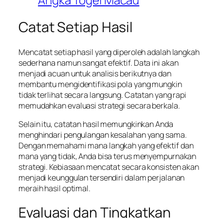
Catat Setiap Hasil
Mencatat setiap hasil yang diperoleh adalah langkah
sederhana namun sangat efektif. Data ini akan
menjadi acuan untuk analisis berikutnya dan
membantu mengidentifikasi pola yang mungkin
tidak terlihat secara langsung. Catatan yang rapi
memudahkan evaluasi strategi secara berkala.
Selain itu, catatan hasil memungkinkan Anda
menghindari pengulangan kesalahan yang sama.
Dengan memahami mana langkah yang efektif dan
mana yang tidak, Anda bisa terus menyempurnakan
strategi. Kebiasaan mencatat secara konsisten akan
menjadi keunggulan tersendiri dalam perjalanan
meraih hasil optimal.
Evaluasi dan Tingkatkan