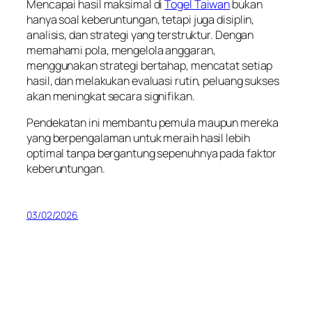
Mencapai hasil maksimal di
Togel Taiwan
bukan
hanya soal keberuntungan, tetapi juga disiplin,
analisis, dan strategi yang terstruktur. Dengan
memahami pola, mengelola anggaran,
menggunakan strategi bertahap, mencatat setiap
hasil, dan melakukan evaluasi rutin, peluang sukses
akan meningkat secara signifikan.
Pendekatan ini membantu pemula maupun mereka
yang berpengalaman untuk meraih hasil lebih
optimal tanpa bergantung sepenuhnya pada faktor
keberuntungan.
03/02/2026