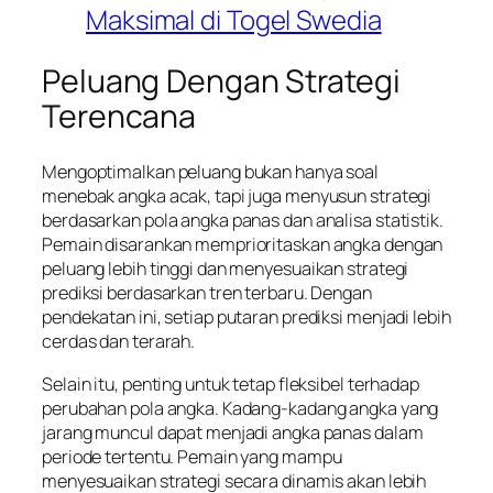
Maksimal di Togel Swedia
Peluang Dengan Strategi
Terencana
Mengoptimalkan peluang bukan hanya soal
menebak angka acak, tapi juga menyusun strategi
berdasarkan pola angka panas dan analisa statistik.
Pemain disarankan memprioritaskan angka dengan
peluang lebih tinggi dan menyesuaikan strategi
prediksi berdasarkan tren terbaru. Dengan
pendekatan ini, setiap putaran prediksi menjadi lebih
cerdas dan terarah.
Selain itu, penting untuk tetap fleksibel terhadap
perubahan pola angka. Kadang-kadang angka yang
jarang muncul dapat menjadi angka panas dalam
periode tertentu. Pemain yang mampu
menyesuaikan strategi secara dinamis akan lebih