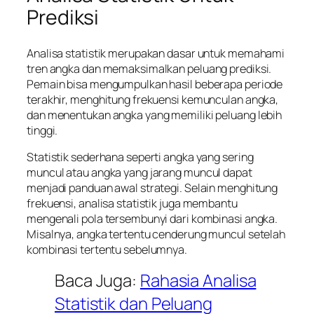
Prediksi
Analisa statistik merupakan dasar untuk memahami
tren angka dan memaksimalkan peluang prediksi.
Pemain bisa mengumpulkan hasil beberapa periode
terakhir, menghitung frekuensi kemunculan angka,
dan menentukan angka yang memiliki peluang lebih
tinggi.
Statistik sederhana seperti angka yang sering
muncul atau angka yang jarang muncul dapat
menjadi panduan awal strategi. Selain menghitung
frekuensi, analisa statistik juga membantu
mengenali pola tersembunyi dari kombinasi angka.
Misalnya, angka tertentu cenderung muncul setelah
kombinasi tertentu sebelumnya.
Baca Juga:
Rahasia Analisa
Statistik dan Peluang