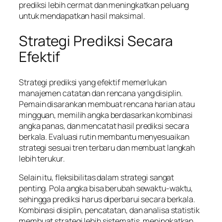
prediksi lebih cermat dan meningkatkan peluang
untuk mendapatkan hasil maksimal.
Strategi Prediksi Secara
Efektif
Strategi prediksi yang efektif memerlukan
manajemen catatan dan rencana yang disiplin.
Pemain disarankan membuat rencana harian atau
mingguan, memilih angka berdasarkan kombinasi
angka panas, dan mencatat hasil prediksi secara
berkala. Evaluasi rutin membantu menyesuaikan
strategi sesuai tren terbaru dan membuat langkah
lebih terukur.
Selain itu, fleksibilitas dalam strategi sangat
penting. Pola angka bisa berubah sewaktu-waktu,
sehingga prediksi harus diperbarui secara berkala.
Kombinasi disiplin, pencatatan, dan analisa statistik
membuat strategi lebih sistematis, meningkatkan