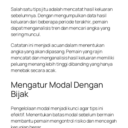
Salah satu tips jitu adalah mencatat hasil keluaran
sebelumnya. Dengan mengumpulkan data hasil
keluaran dari beberapa periode terakhir, pemain
dapat menganalisis tren dan mencari angka yang
sering muncul.
Catatan ini menjadi acuan dalam menentukan
angka yang akan dipasang. Pemain yang rajin
mencatat dan menganalisis hasil keluaran memiliki
peluang menang lebih tinggi dibanding yang hanya
menebak secara acak.
Mengatur Modal Dengan
Bijak
Pengelolaan modal menjadi kunci agar tips ini
efektif. Menentukan batas modal sebelum bermain
membantu pemain mengontrol risiko dan mencegah
kerugian besar.