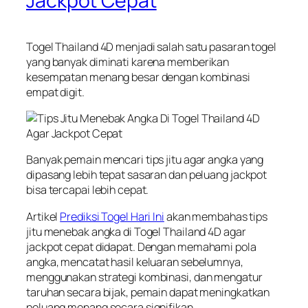
Jackpot Cepat
Togel Thailand 4D menjadi salah satu pasaran togel
yang banyak diminati karena memberikan
kesempatan menang besar dengan kombinasi
empat digit.
Banyak pemain mencari tips jitu agar angka yang
dipasang lebih tepat sasaran dan peluang jackpot
bisa tercapai lebih cepat.
Artikel
Prediksi Togel Hari Ini
akan membahas tips
jitu menebak angka di Togel Thailand 4D agar
jackpot cepat didapat. Dengan memahami pola
angka, mencatat hasil keluaran sebelumnya,
menggunakan strategi kombinasi, dan mengatur
taruhan secara bijak, pemain dapat meningkatkan
peluang menang secara signifikan.