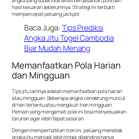
angka yang sudah dianalisis berdasarkan pola dan
hasil keluaran sebelumnya. Strategi ini terbukti
mempercepat peluang jackpot.
Baca Juga:
Tips Prediksi
Angka Jitu Togel Cambodia
Biar Mudah Menang
Memanfaatkan Pola Harian
dan Mingguan
Tips jitu lainnya adalah memanfaatkan pola harian
atau mingguan. Beberapa angka cenderung muncul
di hari tertentu atau mengikuti tren mingguan.
Pemain yang mengamati pola ini bisa menyesuaikan
taruhan agar lebih tepat sasaran.
Dengan memperhatikan tren ini, peluang menebak
angka jitu menjadi lebih tinggi dibanding hanya