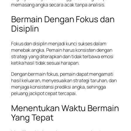
memasang angka secara acak tanpa analisis.
Bermain Dengan Fokus dan
Disiplin
Fokus dan disiplin menjadi kunci sukses dalam
menebak angka. Pemain harus konsisten dengan
strategi yang diterapkan dan tidak terbawa emosi
ketika hasil tidak sesuai harapan.
Dengan bermain fokus, pemain dapat mengamati
hasil keluaran, menyesuaikan strategi taruhan, dan
menjaga konsistensi prediksi angka, sehingga
peluang jackpot cepat tercapai.
Menentukan Waktu Bermain
Yang Tepat