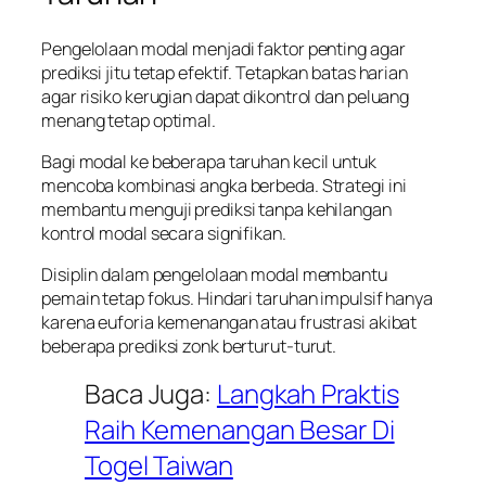
Pengelolaan modal menjadi faktor penting agar
prediksi jitu tetap efektif. Tetapkan batas harian
agar risiko kerugian dapat dikontrol dan peluang
menang tetap optimal.
Bagi modal ke beberapa taruhan kecil untuk
mencoba kombinasi angka berbeda. Strategi ini
membantu menguji prediksi tanpa kehilangan
kontrol modal secara signifikan.
Disiplin dalam pengelolaan modal membantu
pemain tetap fokus. Hindari taruhan impulsif hanya
karena euforia kemenangan atau frustrasi akibat
beberapa prediksi zonk berturut-turut.
Baca Juga:
Langkah Praktis
Raih Kemenangan Besar Di
Togel Taiwan