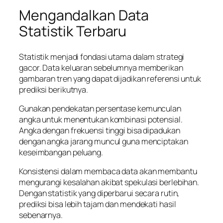
Mengandalkan Data
Statistik Terbaru
Statistik menjadi fondasi utama dalam strategi
gacor. Data keluaran sebelumnya memberikan
gambaran tren yang dapat dijadikan referensi untuk
prediksi berikutnya.
Gunakan pendekatan persentase kemunculan
angka untuk menentukan kombinasi potensial.
Angka dengan frekuensi tinggi bisa dipadukan
dengan angka jarang muncul guna menciptakan
keseimbangan peluang.
Konsistensi dalam membaca data akan membantu
mengurangi kesalahan akibat spekulasi berlebihan.
Dengan statistik yang diperbarui secara rutin,
prediksi bisa lebih tajam dan mendekati hasil
sebenarnya.