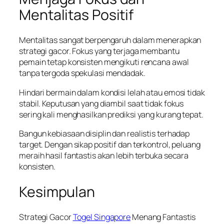
Mentalitas Positif
Mentalitas sangat berpengaruh dalam menerapkan
strategi gacor. Fokus yang terjaga membantu
pemain tetap konsisten mengikuti rencana awal
tanpa tergoda spekulasi mendadak.
Hindari bermain dalam kondisi lelah atau emosi tidak
stabil. Keputusan yang diambil saat tidak fokus
sering kali menghasilkan prediksi yang kurang tepat.
Bangun kebiasaan disiplin dan realistis terhadap
target. Dengan sikap positif dan terkontrol, peluang
meraih hasil fantastis akan lebih terbuka secara
konsisten.
Kesimpulan
Strategi Gacor
Togel Singapore
Menang Fantastis