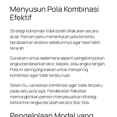
Menyusun Pola Kombinasi
Efektif
Strategi kombinasi tidak boleh dilakukan secara
acak. Pemain perlu menentukan pola tertentu
berdasarkan analisis sebelumnya agar hasil lebih
terarah.
Gunakan rumus sederhana seperti pengelompokan
angka berdasarkan ekor, kepala, atau angka tengah.
Pola ini sering digunakan untuk menyaring
kombinasi agar tidak terlalu luas.
Selain itu, variasikan kombinasi agar tidak terpaku
pada satu pola saja. Pendekatan fleksibel
memungkinkan pemain menyesuaikan strategi
ketika tren angka berubah secara tiba-tiba.
Pengelolaan Modal yang