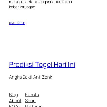
meskipun tetap mengandalkan faktor
keberuntungan.
03/11/2026
Prediksi Togel Hari Ini
Angka Sakti Anti Zonk
Blog
Events
About
Shop
FAQs
Patterns