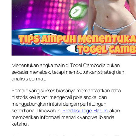
Menentukan angka main di Togel Cambodia bukan
sekadar menebak, tetapi membutuhkan strategi dan
analisis cermat.
Pemain yang sukses biasanya memanfaatkan data
historis keluaran, mengenali pola angka, dan
menggabungkan intuisi dengan perhitungan
sederhana. Dibawah ini
Prediksi Togel Hari Ini
akan
memberikan informasi menarik yang wajib anda
ketahui.