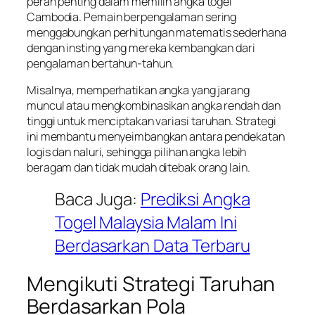
peran penting dalam memilih angka togel
Cambodia. Pemain berpengalaman sering
menggabungkan perhitungan matematis sederhana
dengan insting yang mereka kembangkan dari
pengalaman bertahun-tahun.
Misalnya, memperhatikan angka yang jarang
muncul atau mengkombinasikan angka rendah dan
tinggi untuk menciptakan variasi taruhan. Strategi
ini membantu menyeimbangkan antara pendekatan
logis dan naluri, sehingga pilihan angka lebih
beragam dan tidak mudah ditebak orang lain.
Baca Juga:
Prediksi Angka
Togel Malaysia Malam Ini
Berdasarkan Data Terbaru
Mengikuti Strategi Taruhan
Berdasarkan Pola