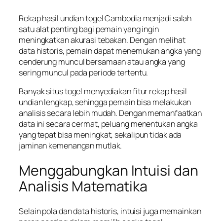
Rekap hasil undian togel Cambodia menjadi salah
satu alat penting bagi pemain yang ingin
meningkatkan akurasi tebakan. Dengan melihat
data historis, pemain dapat menemukan angka yang
cenderung muncul bersamaan atau angka yang
sering muncul pada periode tertentu.
Banyak situs togel menyediakan fitur rekap hasil
undian lengkap, sehingga pemain bisa melakukan
analisis secara lebih mudah. Dengan memanfaatkan
data ini secara cermat, peluang menentukan angka
yang tepat bisa meningkat, sekalipun tidak ada
jaminan kemenangan mutlak.
Menggabungkan Intuisi dan
Analisis Matematika
Selain pola dan data historis, intuisi juga memainkan