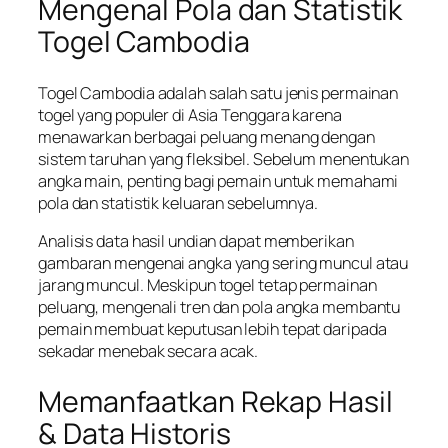
Mengenal Pola dan Statistik
Togel Cambodia
Togel Cambodia adalah salah satu jenis permainan
togel yang populer di Asia Tenggara karena
menawarkan berbagai peluang menang dengan
sistem taruhan yang fleksibel. Sebelum menentukan
angka main, penting bagi pemain untuk memahami
pola dan statistik keluaran sebelumnya.
Analisis data hasil undian dapat memberikan
gambaran mengenai angka yang sering muncul atau
jarang muncul. Meskipun togel tetap permainan
peluang, mengenali tren dan pola angka membantu
pemain membuat keputusan lebih tepat daripada
sekadar menebak secara acak.
Memanfaatkan Rekap Hasil
& Data Historis