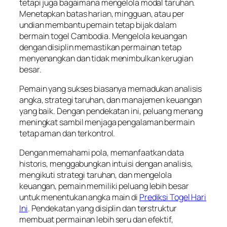
tetapi juga bagaimana mengelola modal taruhan.
Menetapkan batas harian, mingguan, atau per
undian membantu pemain tetap bijak dalam
bermain togel Cambodia. Mengelola keuangan
dengan disiplin memastikan permainan tetap
menyenangkan dan tidak menimbulkan kerugian
besar.
Pemain yang sukses biasanya memadukan analisis
angka, strategi taruhan, dan manajemen keuangan
yang baik. Dengan pendekatan ini, peluang menang
meningkat sambil menjaga pengalaman bermain
tetap aman dan terkontrol.
Dengan memahami pola, memanfaatkan data
historis, menggabungkan intuisi dengan analisis,
mengikuti strategi taruhan, dan mengelola
keuangan, pemain memiliki peluang lebih besar
untuk menentukan angka main di
Prediksi Togel Hari
Ini
. Pendekatan yang disiplin dan terstruktur
membuat permainan lebih seru dan efektif,