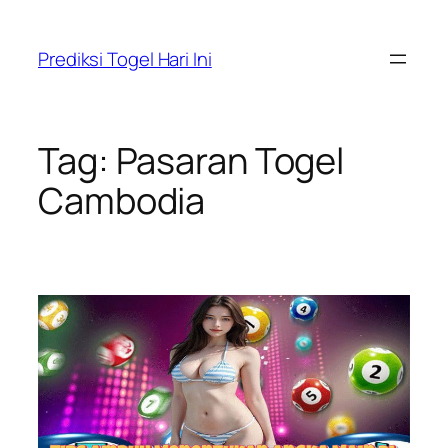
Skip
to
Prediksi Togel Hari Ini
content
Tag:
Pasaran Togel
Cambodia