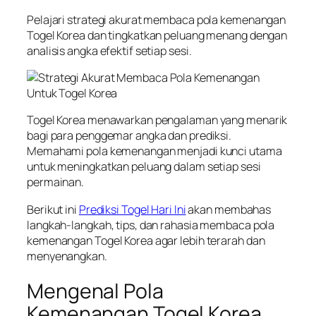
Pelajari strategi akurat membaca pola kemenangan
Togel Korea dan tingkatkan peluang menang dengan
analisis angka efektif setiap sesi.
Togel Korea menawarkan pengalaman yang menarik
bagi para penggemar angka dan prediksi.
Memahami pola kemenangan menjadi kunci utama
untuk meningkatkan peluang dalam setiap sesi
permainan.
Berikut ini
Prediksi Togel Hari Ini
akan membahas
langkah-langkah, tips, dan rahasia membaca pola
kemenangan Togel Korea agar lebih terarah dan
menyenangkan.
Mengenal Pola
Kemenangan Togel Korea