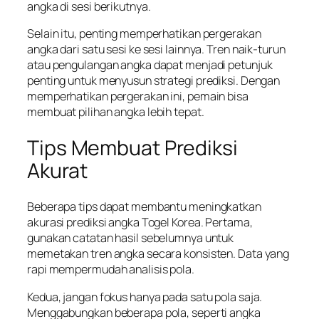
angka di sesi berikutnya.
Selain itu, penting memperhatikan pergerakan
angka dari satu sesi ke sesi lainnya. Tren naik-turun
atau pengulangan angka dapat menjadi petunjuk
penting untuk menyusun strategi prediksi. Dengan
memperhatikan pergerakan ini, pemain bisa
membuat pilihan angka lebih tepat.
Tips Membuat Prediksi
Akurat
Beberapa tips dapat membantu meningkatkan
akurasi prediksi angka Togel Korea. Pertama,
gunakan catatan hasil sebelumnya untuk
memetakan tren angka secara konsisten. Data yang
rapi mempermudah analisis pola.
Kedua, jangan fokus hanya pada satu pola saja.
Menggabungkan beberapa pola, seperti angka