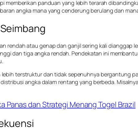
tapi memberikan panduan yang lebih terarah dibanding
ambaran angka mana yang cenderung berulang dan mana
 Seimbang
 rendah atau genap dan ganjil sering kali dianggap leb
a tinggi dan tiga angka rendah. Pendekatan ini membant
u.
lebih terstruktur dan tidak sepenuhnya bergantung p
n distribusi angka dalam rentang yang berbeda. Misaln
a Panas dan Strategi Menang Togel Brazil
rekuensi