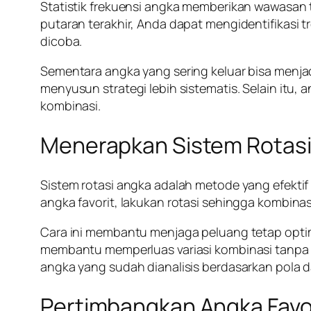
Statistik frekuensi angka memberikan wawasan
putaran terakhir, Anda dapat mengidentifikasi 
dicoba.
Sementara angka yang sering keluar bisa menj
menyusun strategi lebih sistematis. Selain itu,
kombinasi.
Menerapkan Sistem Rotas
Sistem rotasi angka adalah metode yang efektif 
angka favorit, lakukan rotasi sehingga kombina
Cara ini membantu menjaga peluang tetap optim
membantu memperluas variasi kombinasi tanpa 
angka yang sudah dianalisis berdasarkan pola da
Pertimbangkan Angka Favor