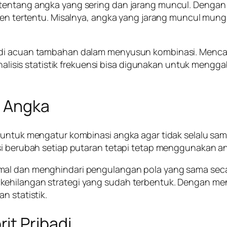
 tentang angka yang sering dan jarang muncul. Denga
tren tertentu. Misalnya, angka yang jarang muncul mun
adi acuan tambahan dalam menyusun kombinasi. Mencata
 analisis statistik frekuensi bisa digunakan untuk men
i Angka
untuk mengatur kombinasi angka agar tidak selalu sama 
si berubah setiap putaran tetapi tetap menggunakan an
al dan menghindari pengulangan pola yang sama secara
kehilangan strategi yang sudah terbentuk. Dengan m
n statistik.
it Pribadi