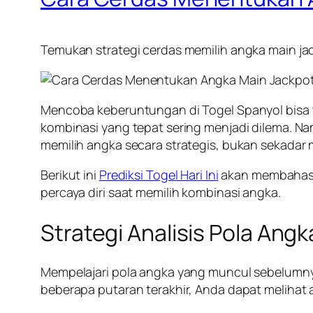
Temukan strategi cerdas memilih angka main jac
Mencoba keberuntungan di Togel Spanyol bisa
kombinasi yang tepat sering menjadi dilema. 
memilih angka secara strategis, bukan sekadar
Berikut ini
Prediksi Togel Hari Ini
akan membahas c
percaya diri saat memilih kombinasi angka.
Strategi Analisis Pola Angk
Mempelajari pola angka yang muncul sebelumnya
beberapa putaran terakhir, Anda dapat melihat