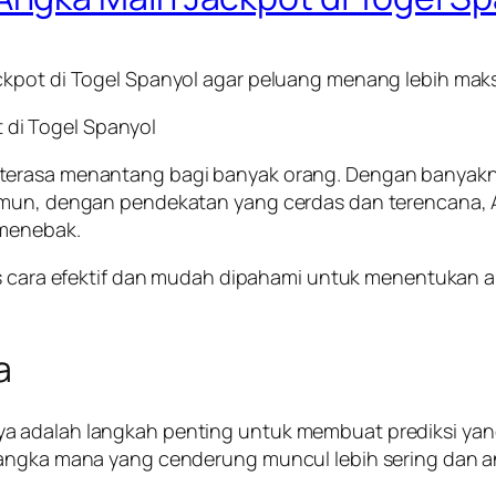
kpot di Togel Spanyol agar peluang menang lebih maksi
 terasa menantang bagi banyak orang. Dengan banyak
Namun, dengan pendekatan yang cerdas dan terencana,
 menebak.
ara efektif dan mudah dipahami untuk menentukan ang
a
 adalah langkah penting untuk membuat prediksi yang 
 angka mana yang cenderung muncul lebih sering dan an