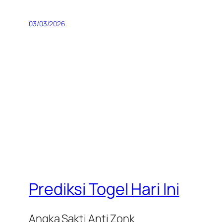
03/03/2026
Prediksi Togel Hari Ini
Angka Sakti Anti Zonk