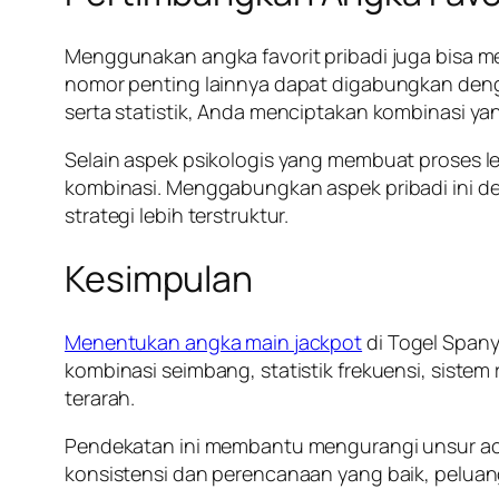
Menggunakan angka favorit pribadi juga bisa m
nomor penting lainnya dapat digabungkan denga
serta statistik, Anda menciptakan kombinasi yan
Selain aspek psikologis yang membuat proses l
kombinasi. Menggabungkan aspek pribadi ini den
strategi lebih terstruktur.
Kesimpulan
Menentukan angka main jackpot
di Togel Spany
kombinasi seimbang, statistik frekuensi, sistem 
terarah.
Pendekatan ini membantu mengurangi unsur aca
konsistensi dan perencanaan yang baik, peluang