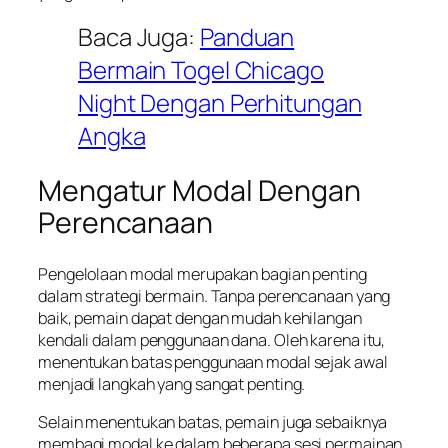
Baca Juga:
Panduan
Bermain Togel Chicago
Night Dengan Perhitungan
Angka
Mengatur Modal Dengan
Perencanaan
Pengelolaan modal merupakan bagian penting
dalam strategi bermain. Tanpa perencanaan yang
baik, pemain dapat dengan mudah kehilangan
kendali dalam penggunaan dana. Oleh karena itu,
menentukan batas penggunaan modal sejak awal
menjadi langkah yang sangat penting.
Selain menentukan batas, pemain juga sebaiknya
membagi modal ke dalam beberapa sesi permainan.