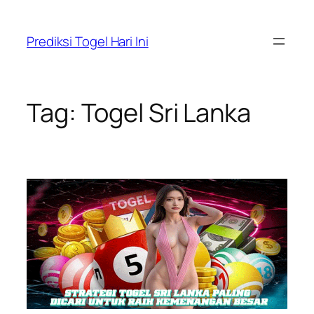
Skip
to
Prediksi Togel Hari Ini
content
Tag:
Togel Sri Lanka