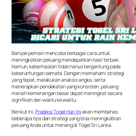
Banyak pemain mencoba berbagai cara untuk
meningkatkan peluang mendapatkan hasil terbaik.
Namun, keberhasilan tidak hanya bergantung pada
keberuntungan semata. Dengan memahami strategi
yang tepat, melakukan analisis angka, serta
menerapkan pendekatan yang konsisten, peluang
meraih kemenangan besar dapat meningkat secara
signifikan dari waktu ke waktu.
Berikut ini,
Prediksi Togel Hari Ini
akan membahas
beberapa tips dan strategi yang bisa meningkatkan
peluang Anda untuk menang di Togel Sri Lanka.