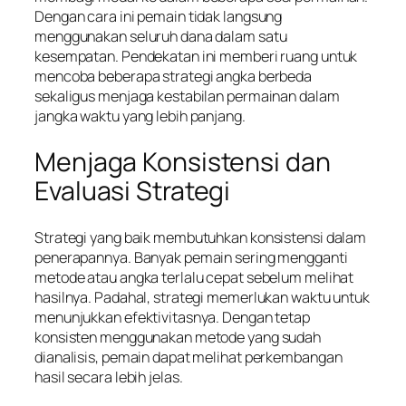
Dengan cara ini pemain tidak langsung
menggunakan seluruh dana dalam satu
kesempatan. Pendekatan ini memberi ruang untuk
mencoba beberapa strategi angka berbeda
sekaligus menjaga kestabilan permainan dalam
jangka waktu yang lebih panjang.
Menjaga Konsistensi dan
Evaluasi Strategi
Strategi yang baik membutuhkan konsistensi dalam
penerapannya. Banyak pemain sering mengganti
metode atau angka terlalu cepat sebelum melihat
hasilnya. Padahal, strategi memerlukan waktu untuk
menunjukkan efektivitasnya. Dengan tetap
konsisten menggunakan metode yang sudah
dianalisis, pemain dapat melihat perkembangan
hasil secara lebih jelas.