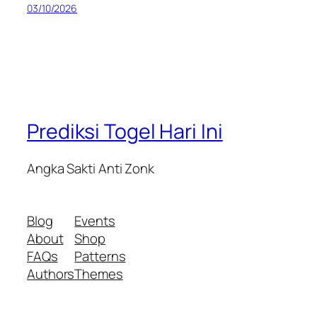
03/10/2026
Prediksi Togel Hari Ini
Angka Sakti Anti Zonk
Blog
Events
About
Shop
FAQs
Patterns
Authors
Themes