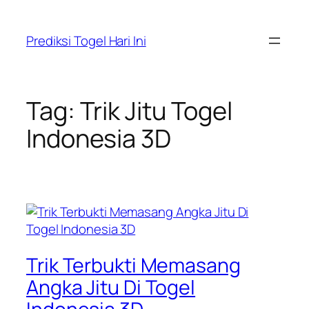
Skip
to
Prediksi Togel Hari Ini
content
Tag:
Trik Jitu Togel
Indonesia 3D
Trik Terbukti Memasang
Angka Jitu Di Togel