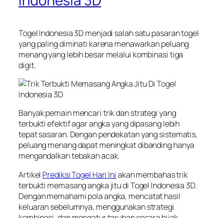
Indonesia 3D
Togel Indonesia 3D menjadi salah satu pasaran togel
yang paling diminati karena menawarkan peluang
menang yang lebih besar melalui kombinasi tiga
digit.
Banyak pemain mencari trik dan strategi yang
terbukti efektif agar angka yang dipasang lebih
tepat sasaran. Dengan pendekatan yang sistematis,
peluang menang dapat meningkat dibanding hanya
mengandalkan tebakan acak.
Artikel
Prediksi Togel Hari Ini
akan membahas trik
terbukti memasang angka jitu di Togel Indonesia 3D.
Dengan memahami pola angka, mencatat hasil
keluaran sebelumnya, menggunakan strategi
kombinasi, dan mengatur taruhan secara bijak,