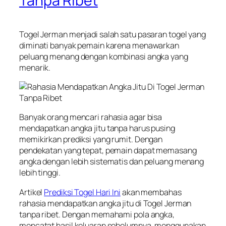
Tanpa Ribet
Togel Jerman menjadi salah satu pasaran togel yang
diminati banyak pemain karena menawarkan
peluang menang dengan kombinasi angka yang
menarik.
Banyak orang mencari rahasia agar bisa
mendapatkan angka jitu tanpa harus pusing
memikirkan prediksi yang rumit. Dengan
pendekatan yang tepat, pemain dapat memasang
angka dengan lebih sistematis dan peluang menang
lebih tinggi.
Artikel
Prediksi Togel Hari Ini
akan membahas
rahasia mendapatkan angka jitu di Togel Jerman
tanpa ribet. Dengan memahami pola angka,
mencatat hasil keluaran sebelumnya, menggunakan