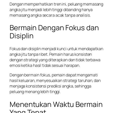
Dengan memperhatikan tren ini, peluang memasang
angka jitu menjadi lebih tinggi dibanding hanya
memasang angka secara acak tanpa analisis.
Bermain Dengan Fokus dan
Disiplin
Fokus dan disiplin menjadi kunci untuk mendapatkan
angka jitu tanpa ribet. Pemain harus konsisten
dengan strategi yang diterapkan dan tidak terbawa
emosi ketika hasil tidak sesuai harapan.
Dengan bermain fokus, pemain dapat mengamati
hasil keluaran, menyesuaikan strategi taruhan, dan
menjaga konsistensi prediksi angka, sehingga
peluang menang lebih tinggi.
Menentukan Waktu Bermain
Yang Tepat