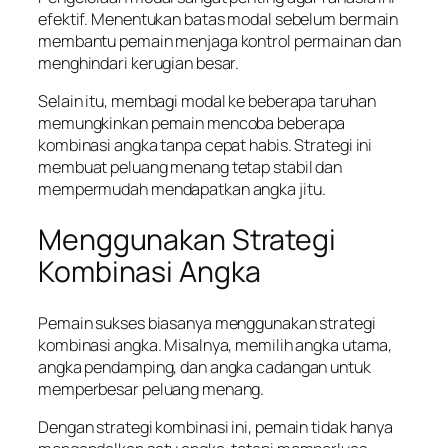
efektif. Menentukan batas modal sebelum bermain
membantu pemain menjaga kontrol permainan dan
menghindari kerugian besar.
Selain itu, membagi modal ke beberapa taruhan
memungkinkan pemain mencoba beberapa
kombinasi angka tanpa cepat habis. Strategi ini
membuat peluang menang tetap stabil dan
mempermudah mendapatkan angka jitu.
Menggunakan Strategi
Kombinasi Angka
Pemain sukses biasanya menggunakan strategi
kombinasi angka. Misalnya, memilih angka utama,
angka pendamping, dan angka cadangan untuk
memperbesar peluang menang.
Dengan strategi kombinasi ini, pemain tidak hanya