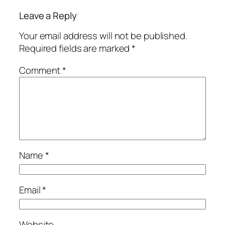
Leave a Reply
Your email address will not be published.
Required fields are marked
*
Comment
*
Name
*
Email
*
Website