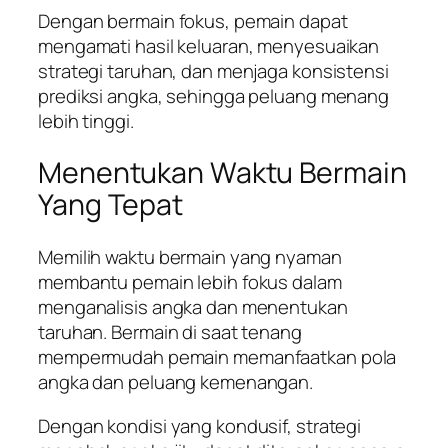
Dengan bermain fokus, pemain dapat
mengamati hasil keluaran, menyesuaikan
strategi taruhan, dan menjaga konsistensi
prediksi angka, sehingga peluang menang
lebih tinggi.
Menentukan Waktu Bermain
Yang Tepat
Memilih waktu bermain yang nyaman
membantu pemain lebih fokus dalam
menganalisis angka dan menentukan
taruhan. Bermain di saat tenang
mempermudah pemain memanfaatkan pola
angka dan peluang kemenangan.
Dengan kondisi yang kondusif, strategi