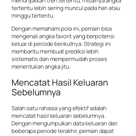
menunjukkan tren tertentu, misalnya angka
tertentu lebih sering muncul pada hari atau
minggu tertentu.
Dengan memahami pola ini, pemain bisa
mengenali angka favorit yang berpotensi
keluar di periode berikutnya. Strategi ini
membantu membuat prediksi lebih
sistematis dan mempermudah proses
menentukan angka jitu.
Mencatat Hasil Keluaran
Sebelumnya
Salah satu rahasia yang efektif adalah
mencatat hasil keluaran sebelumnya.
Dengan mengumpulkan data keluaran dari
beberapa periode terakhir, pemain dapat