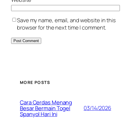
Save my name, email, and website in this
browser for the next time I comment.
MORE POSTS
Cara Cerdas Menang
03/14/2026
Besar Bermain Togel
Spanyol Hari Ini