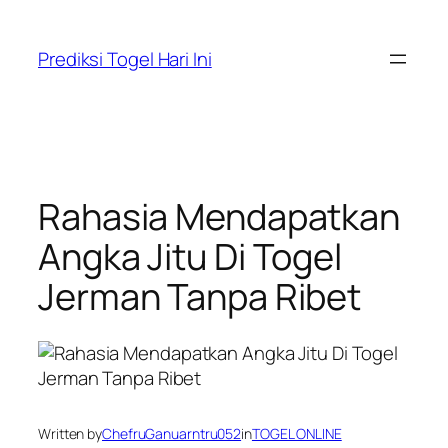
Skip
to
Prediksi Togel Hari Ini
content
Rahasia Mendapatkan
Angka Jitu Di Togel
Jerman Tanpa Ribet
Written by
ChefruGanuarntru052
in
TOGEL ONLINE