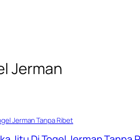
gel Jerman
 Jitu Di Togel Jerman Tanpa R