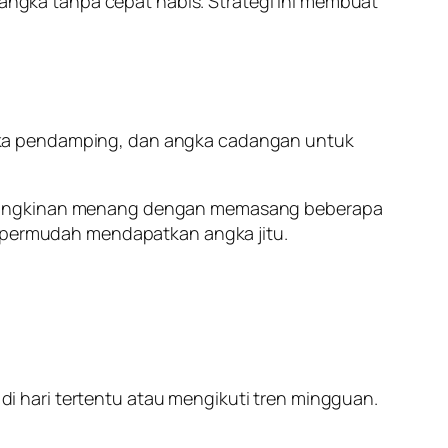
gka tanpa cepat habis. Strategi ini membuat
gka pendamping, dan angka cadangan untuk
kemungkinan menang dengan memasang beberapa
empermudah mendapatkan angka jitu.
 hari tertentu atau mengikuti tren mingguan.