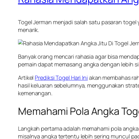
Togel Jerman menjadi salah satu pasaran toge
menarik.
Banyak orang mencari rahasia agar bisa mendap
pemain dapat memasang angka dengan lebih sis
Artikel
Prediksi Togel Hari Ini
akan membahas raha
hasil keluaran sebelumnya, menggunakan strat
kemenangan.
Memahami Pola Angka Tog
Langkah pertama adalah memahami pola angka ya
misalnya angka tertentu lebih sering muncul pa