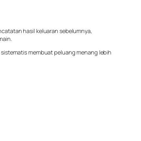
catatan hasil keluaran sebelumnya,
main.
ng sistematis membuat peluang menang lebih