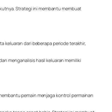
rikutnya. Strategi ini membantu membuat
 keluaran dari beberapa periode terakhir,
n menganalisis hasil keluaran memiliki
n membantu pemain menjaga kontrol permainan