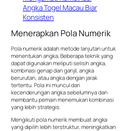
Angka Togel Macau Biar
Konsisten
Menerapkan Pola Numerik
Pola numerik adalah metode lanjutan untuk
menentukan angka. Beberapa teknik yang
dapat digunakan meliputi selisih angka,
kombinasi genap dan ganjil, angka
berurutan, atau angka dengan jarak
tertentu. Pola ini muncul dari
kecenderungan angka sebelumnya dan
membantu pemain menemukan kombinasi
yang lebih strategis.
Mengikuti pola numerik membuat angka
yang dipilih lebih terstruktur, meningkatkan