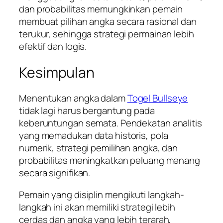
dan probabilitas memungkinkan pemain
membuat pilihan angka secara rasional dan
terukur, sehingga strategi permainan lebih
efektif dan logis.
Kesimpulan
Menentukan angka dalam
Togel Bullseye
tidak lagi harus bergantung pada
keberuntungan semata. Pendekatan analitis
yang memadukan data historis, pola
numerik, strategi pemilihan angka, dan
probabilitas meningkatkan peluang menang
secara signifikan.
Pemain yang disiplin mengikuti langkah-
langkah ini akan memiliki strategi lebih
cerdas dan angka yang lebih terarah,