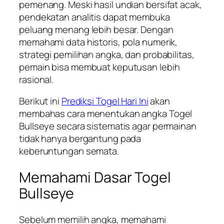
pemenang. Meski hasil undian bersifat acak,
pendekatan analitis dapat membuka
peluang menang lebih besar. Dengan
memahami data historis, pola numerik,
strategi pemilihan angka, dan probabilitas,
pemain bisa membuat keputusan lebih
rasional.
Berikut ini
Prediksi Togel Hari Ini
akan
membahas cara menentukan angka Togel
Bullseye secara sistematis agar permainan
tidak hanya bergantung pada
keberuntungan semata.
Memahami Dasar Togel
Bullseye
Sebelum memilih angka, memahami