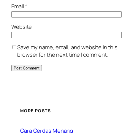
Email
*
Website
Save my name, email, and website in this
browser for the next time I comment.
MORE POSTS
Cara Cerdas Menang