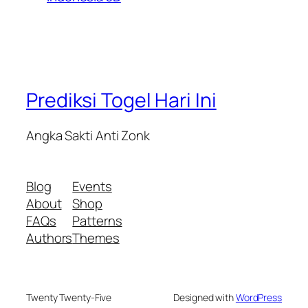
Prediksi Togel Hari Ini
Angka Sakti Anti Zonk
Blog
Events
About
Shop
FAQs
Patterns
Authors
Themes
Twenty Twenty-Five
Designed with
WordPress