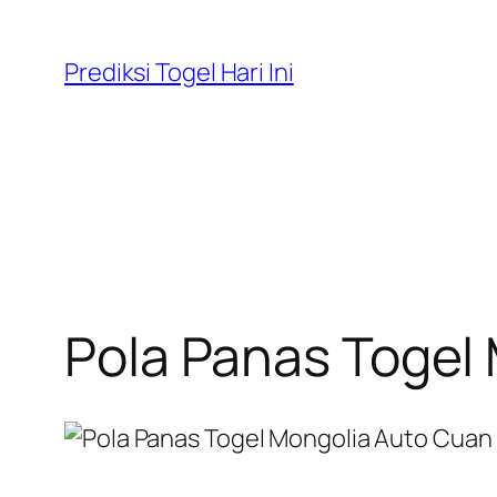
Skip
to
Prediksi Togel Hari Ini
content
Pola Panas Togel