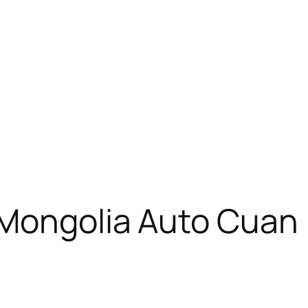
 Mongolia Auto Cuan