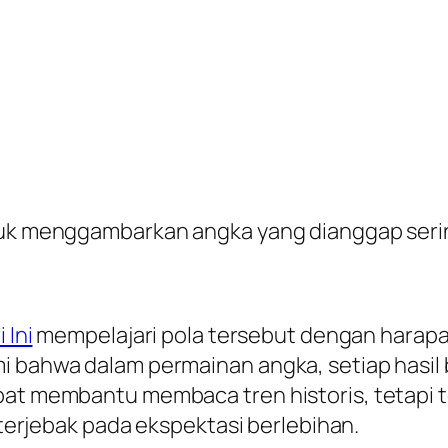
ntuk menggambarkan angka yang dianggap seri
 Ini
mempelajari pola tersebut dengan harapa
 bahwa dalam permainan angka, setiap hasil b
pat membantu membaca tren historis, tetapi t
k terjebak pada ekspektasi berlebihan.