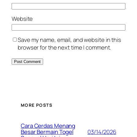
Website
Save my name, email, and website in this
browser for the next time I comment.
MORE POSTS
Cara Cerdas Menang
03/14/2026
Besar Bermain Togel