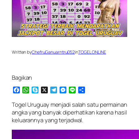
Written by
ChefruGanuarntru052
in
TOGEL ONLINE
Bagikan
Facebook
WhatsApp
Skype
X
Telegram
Messenger
Line
Share
Togel Uruguay menjadi salah satu permainan
angka yang banyak diperhatikan karena hasil
keluarannya yang terjadwal.