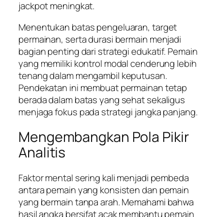
jackpot meningkat.
Menentukan batas pengeluaran, target
permainan, serta durasi bermain menjadi
bagian penting dari strategi edukatif. Pemain
yang memiliki kontrol modal cenderung lebih
tenang dalam mengambil keputusan.
Pendekatan ini membuat permainan tetap
berada dalam batas yang sehat sekaligus
menjaga fokus pada strategi jangka panjang.
Mengembangkan Pola Pikir
Analitis
Faktor mental sering kali menjadi pembeda
antara pemain yang konsisten dan pemain
yang bermain tanpa arah. Memahami bahwa
hasil angka bersifat acak membantu pemain