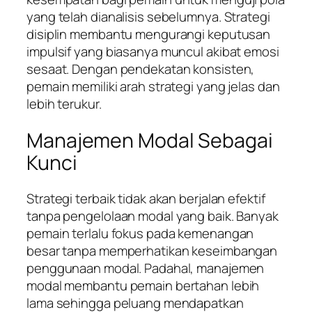
yang telah dianalisis sebelumnya. Strategi
disiplin membantu mengurangi keputusan
impulsif yang biasanya muncul akibat emosi
sesaat. Dengan pendekatan konsisten,
pemain memiliki arah strategi yang jelas dan
lebih terukur.
Manajemen Modal Sebagai
Kunci
Strategi terbaik tidak akan berjalan efektif
tanpa pengelolaan modal yang baik. Banyak
pemain terlalu fokus pada kemenangan
besar tanpa memperhatikan keseimbangan
penggunaan modal. Padahal, manajemen
modal membantu pemain bertahan lebih
lama sehingga peluang mendapatkan