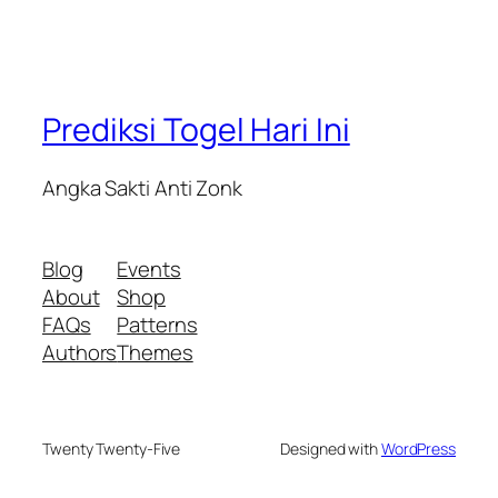
Prediksi Togel Hari Ini
Angka Sakti Anti Zonk
Blog
Events
About
Shop
FAQs
Patterns
Authors
Themes
Twenty Twenty-Five
Designed with
WordPress